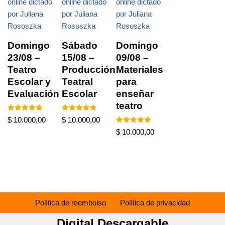
Domingo
Sábado
Domingo
23/08 –
15/08 –
09/08 –
Teatro
Producción
Materiales
Escolar y
Teatral
para
Evaluación
Escolar
enseñar
teatro
Valorado en
Valorado en
$
10.000,00
$
10.000,00
5.00
5.00
de 5
de 5
Valorado en
$
10.000,00
5.00
de 5
Política de reembolso
Política de privacidad
Digital Descargable