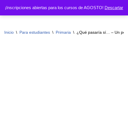
¡Inscripciones abiertas para los cursos de AGOSTO!
Descartar
Ir
al
contenido
Inicio
\
Para estudiantes
\
Primaria
\
¿Qué pasaría sí… – Un porta