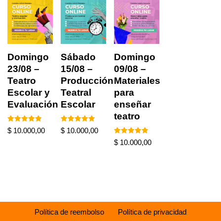
Domingo
Sábado
Domingo
23/08 –
15/08 –
09/08 –
Teatro
Producción
Materiales
Escolar y
Teatral
para
Evaluación
Escolar
enseñar
teatro
Valorado en
Valorado en
$
10.000,00
$
10.000,00
5.00
5.00
de 5
de 5
Valorado en
$
10.000,00
5.00
de 5
Política de reembolso
Política de privacidad