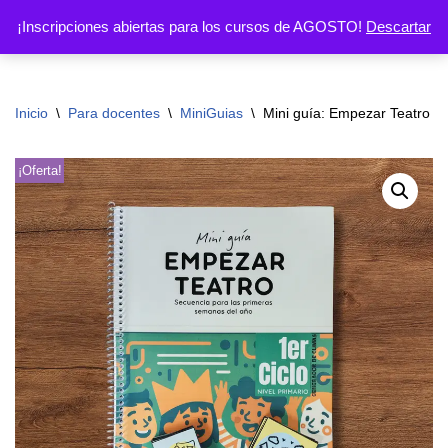
¡Inscripciones abiertas para los cursos de AGOSTO!
Descartar
Ir
al
contenido
Inicio
\
Para docentes
\
MiniGuias
\
Mini guía: Empezar Teatro – 1
¡Oferta!