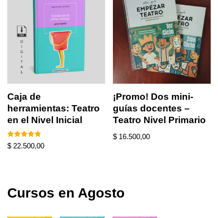
Caja de
¡Promo! Dos mini-
herramientas: Teatro
guías docentes –
en el Nivel Inicial
Teatro Nivel Primario
$
16.500,00
Valorado en
$
22.500,00
5.00
de 5
Cursos en Agosto